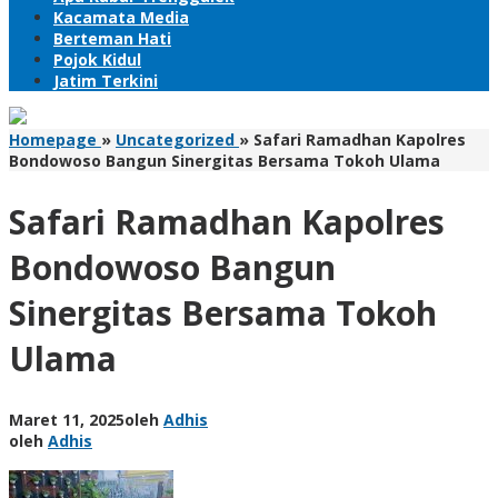
Kacamata Media
Berteman Hati
Pojok Kidul
Jatim Terkini
Homepage
»
Uncategorized
»
Safari Ramadhan Kapolres
Bondowoso Bangun Sinergitas Bersama Tokoh Ulama
Safari Ramadhan Kapolres
Bondowoso Bangun
Sinergitas Bersama Tokoh
Ulama
Maret 11, 2025
oleh
Adhis
oleh
Adhis