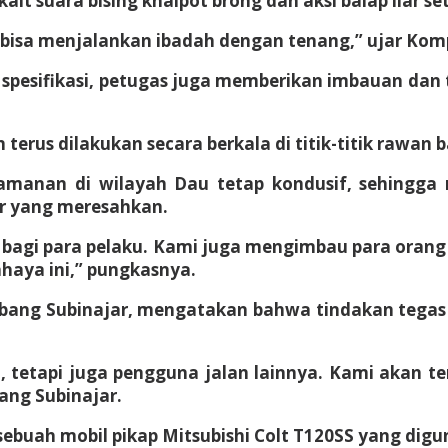
t suara bising knalpot brong dan aksi balap liar se
 bisa menjalankan ibadah dengan tenang,” ujar Kom
 spesifikasi, petugas juga memberikan imbauan da
us dilakukan secara berkala di titik-titik rawan ba
 keamanan di wilayah Dau tetap kondusif, sehing
ar yang meresahkan.
a bagi para pelaku. Kami juga mengimbau para oran
haya ini,” pungkasnya.
ang Subinajar, mengatakan bahwa tindakan tegas 
tetapi juga pengguna jalan lainnya. Kami akan te
ang Subinajar.
 sebuah mobil pikap Mitsubishi Colt T120SS yang d