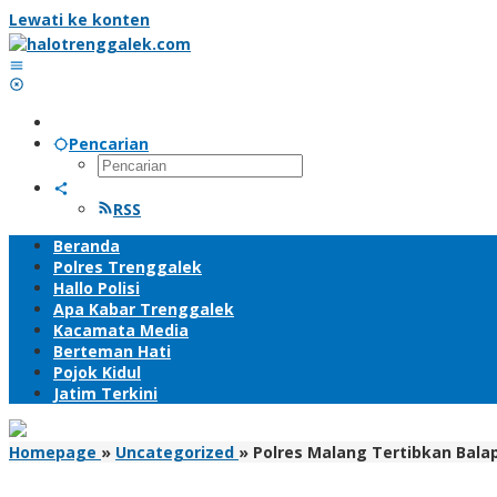
Lewati ke konten
Pencarian
RSS
Beranda
Polres Trenggalek
Hallo Polisi
Apa Kabar Trenggalek
Kacamata Media
Berteman Hati
Pojok Kidul
Jatim Terkini
Homepage
»
Uncategorized
»
Polres Malang Tertibkan Bala