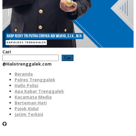
Cari
Cari
@Halotrenggalek.com
Beranda
Polres Trenggalek
Hallo Polisi
Apa Kabar Trenggalek
Kacamata Media
Berteman Hati
Pojok Kidul
Jatim Terkini