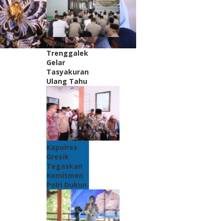
Polres
Trenggalek
Gelar
Tasyakuran
Ulang Tahu
Kapolres
Gresik
Tegaskan
Komitmen
Polri Dukun