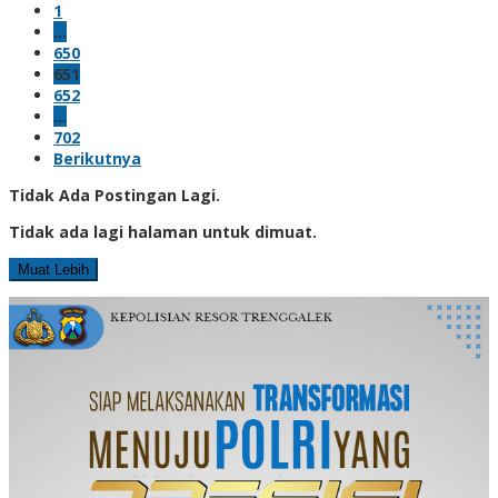
1
…
650
651
652
…
702
Berikutnya
Tidak Ada Postingan Lagi.
Tidak ada lagi halaman untuk dimuat.
Muat Lebih