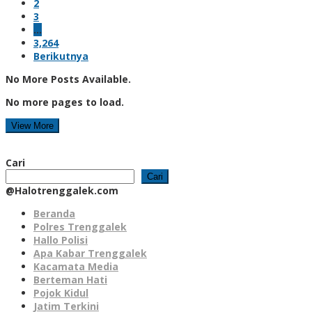
2
3
…
3,264
Berikutnya
No More Posts Available.
No more pages to load.
View More
Cari
Cari
@Halotrenggalek.com
Beranda
Polres Trenggalek
Hallo Polisi
Apa Kabar Trenggalek
Kacamata Media
Berteman Hati
Pojok Kidul
Jatim Terkini