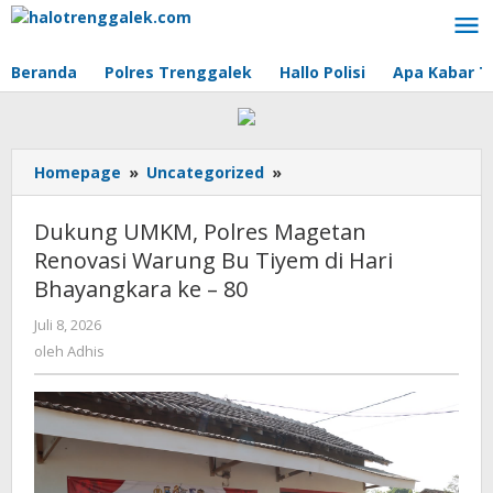
Lewati
ke
konten
Beranda
Polres Trenggalek
Hallo Polisi
Apa Kabar T
Homepage
»
Uncategorized
»
Dukung
UMKM,
Polres
Dukung UMKM, Polres Magetan
Magetan
Renovasi Warung Bu Tiyem di Hari
Renovasi
Bhayangkara ke – 80
Warung
Bu
Juli 8, 2026
oleh
Tiyem
Adhis
oleh
Adhis
di
Hari
Bhayangkara
ke
-
80