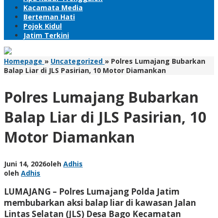
Kacamata Media
Berteman Hati
Pojok Kidul
Jatim Terkini
Homepage
»
Uncategorized
»
Polres Lumajang Bubarkan
Balap Liar di JLS Pasirian, 10 Motor Diamankan
Polres Lumajang Bubarkan
Balap Liar di JLS Pasirian, 10
Motor Diamankan
Juni 14, 2026
oleh
Adhis
oleh
Adhis
LUMAJANG – Polres Lumajang Polda Jatim
membubarkan aksi balap liar di kawasan Jalan
Lintas Selatan (JLS) Desa Bago Kecamatan