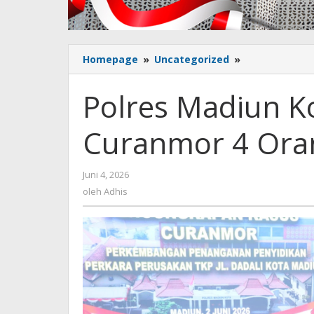
Homepage
»
Uncategorized
»
Polres
Madiun
Kota
Polres Madiun K
Ungkap
3
Curanmor 4 Oran
Kasus
Curanmor
4
Juni 4, 2026
oleh
Orang
Adhis
oleh
Adhis
Residivis
Diamankan