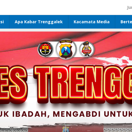
Ju
si
Apa Kabar Trenggalek
Kacamata Media
Bert