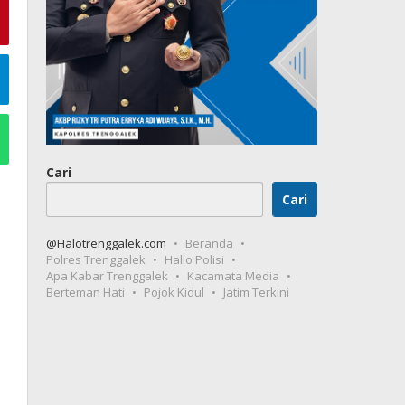
Cari
Cari
@Halotrenggalek.com
Beranda
Polres Trenggalek
Hallo Polisi
Apa Kabar Trenggalek
Kacamata Media
Berteman Hati
Pojok Kidul
Jatim Terkini