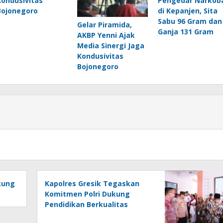
Kondusivitas
Pengedar Narkob
Bojonegoro
di Kepanjen, Sita
Sabu 96 Gram dan
Gelar Piramida,
Ganja 131 Gram
AKBP Yenni Ajak
Media Sinergi Jaga
Kondusivitas
Bojonegoro
kung
Kapolres Gresik Tegaskan
Komitmen Polri Dukung
Pendidikan Berkualitas