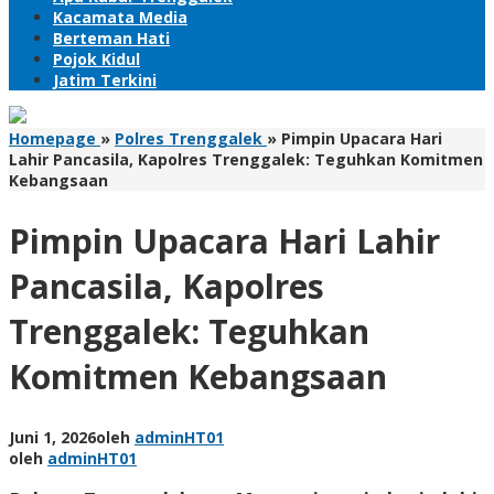
Kacamata Media
Berteman Hati
Pojok Kidul
Jatim Terkini
Homepage
»
Polres Trenggalek
»
Pimpin Upacara Hari
Lahir Pancasila, Kapolres Trenggalek: Teguhkan Komitmen
Kebangsaan
Pimpin Upacara Hari Lahir
Pancasila, Kapolres
Trenggalek: Teguhkan
Komitmen Kebangsaan
Juni 1, 2026
oleh
adminHT01
oleh
adminHT01