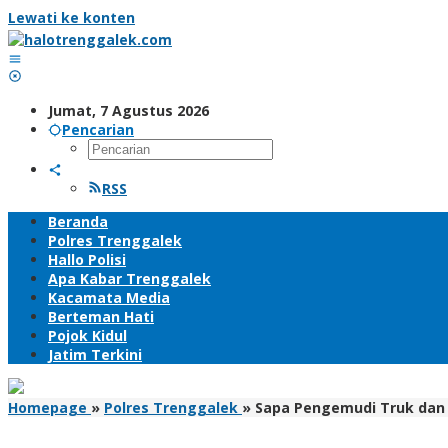
Lewati ke konten
Jumat, 7 Agustus 2026
Pencarian
RSS
Beranda
Polres Trenggalek
Hallo Polisi
Apa Kabar Trenggalek
Kacamata Media
Berteman Hati
Pojok Kidul
Jatim Terkini
Homepage
»
Polres Trenggalek
»
Sapa Pengemudi Truk dan 