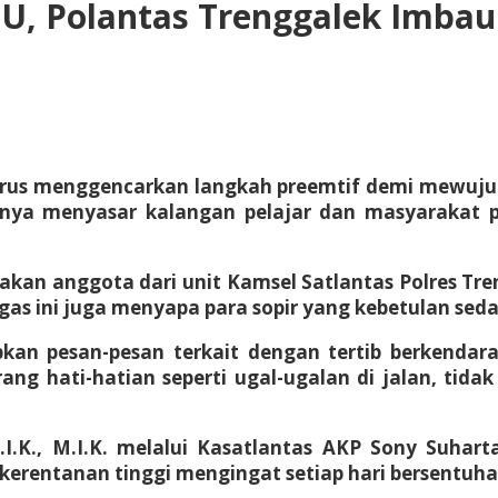
, Polantas Trenggalek Imbau 
 terus menggencarkan langkah preemtif demi mewuj
k hanya menyasar kalangan pelajar dan masyaraka
upakan anggota dari unit Kamsel Satlantas Polres T
tugas ini juga menyapa para sopir yang kebetulan s
an pesan-pesan terkait dengan tertib berkendara, 
rang hati-hatian seperti ugal-ugalan di jalan, t
.I.K., M.I.K. melalui Kasatlantas AKP Sony Suhar
i kerentanan tinggi mengingat setiap hari bersentuh