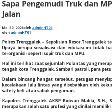
Sapa Pengemudi Truk dan MPU
Jalan
Mei 30, 2026
oleh
adminHT01
oleh
adminHT01
Polres Trenggalek – Kepolisian Resor Trenggalek
Upaya berupa sosialisasi dan edukasi ini tida
terorganisir seperti sopir truk dan MPU.
Hal ini terlihat saat sejumlah Polantas yang mer
tengah kota Trenggalek. Sembari patroli, para pe
Dalam bincang hangat tersebut, petugas menyispk
kecelakaan lalu lintas yang disebabkan oleh keku
safety belt atau sabuk pengaman.
Kapolres Trenggalek AKBP Ridwan Maliki, S.H., S
merupakan salah satu profesi yang dinilai memilik