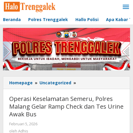
Lewati
ke
konten
Beranda
Polres Trenggalek
Hallo Polisi
Apa Kabar T
Homepage
»
Uncategorized
»
Operasi
Keselamatan
Semeru,
Operasi Keselamatan Semeru, Polres
Polres
Malang Gelar Ramp Check dan Tes Urine
Malang
Awak Bus
Gelar
Ramp
Februari 5, 2026
oleh
Check
Adhis
oleh
Adhis
dan