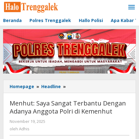
Lewati
ke
konten
Beranda
Polres Trenggalek
Hallo Polisi
Apa Kabar T
Homepage
»
Headline
»
Menhut:
Saya
Sangat
Menhut: Saya Sangat Terbantu Dengan
Terbantu
Adanya Anggota Polri di Kemenhut
Dengan
Adanya
November 19, 2025
oleh
Anggota
Adhis
oleh
Adhis
Polri
di