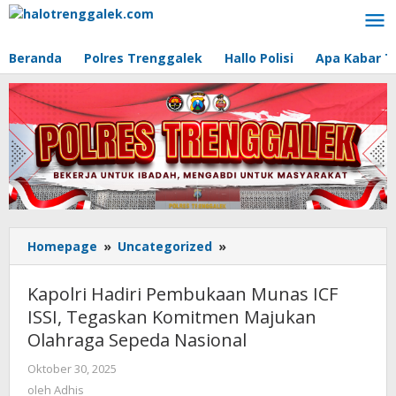
Lewati
ke
konten
Beranda
Polres Trenggalek
Hallo Polisi
Apa Kabar T
Homepage
»
Uncategorized
»
Kapolri
Hadiri
Pembukaan
Kapolri Hadiri Pembukaan Munas ICF
Munas
ISSI, Tegaskan Komitmen Majukan
ICF
Olahraga Sepeda Nasional
ISSI,
Tegaskan
Oktober 30, 2025
oleh
Komitmen
Adhis
oleh
Adhis
Majukan