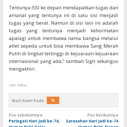
Tentunya ISSI ke depan mendapatkan tugas dan
amanat yang tentunya ini di satu sisi menjadi
tugas yang berat. Namun di sisi lain ini adalah
tugas yang tentunya menjadi kehormatan
apalagi untuk membawa nama bangsa melalui
atlet sepeda untuk bisa membawa Sang Merah
Putih di tingkat tertinggi di kejuaraan-kejuaraan
internasional yang ada,” tambah Sigit sekaligus
mengakhiri.
oleh
Adhis
Ikuti Kami Pada
Navigasi
Pos sebelumnya
Pos berikutnya
Peringati Hari Jadi ke-74,
Sarasehan Hari Jadi ke-74
pos
Humas Polri Gelar
Humas Polri, Nanan