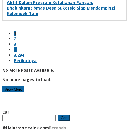
Aktif Dalam Program Ketahanan Pangan,
Bhabinkamtibmas Desa Sukorejo Siap Mendampingi
Kelompok Tani
1
2
3
…
3,294
Berikutnya
No More Posts Available.
No more pages to load.
View More
Cari
Cari
@Halotrenggalek.com
Beranda