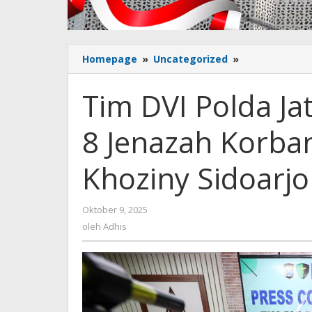
Homepage
»
Uncategorized
»
Tim
DVI
Polda
Tim DVI Polda Jat
Jatim
Kembali
8 Jenazah Korba
Identifikasi
8
Jenazah
Khoziny Sidoarjo
Korban
Robohnya
Ponpes
Oktober 9, 2025
oleh
Al-
Adhis
oleh
Adhis
Khoziny
Sidoarjo