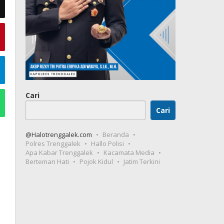
Cari
Cari
@Halotrenggalek.com
Beranda
Polres Trenggalek
Hallo Polisi
Apa Kabar Trenggalek
Kacamata Media
Berteman Hati
Pojok Kidul
Jatim Terkini