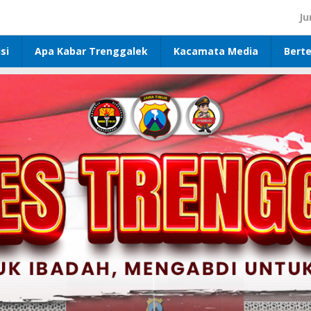
Ju
si
Apa Kabar Trenggalek
Kacamata Media
Bert