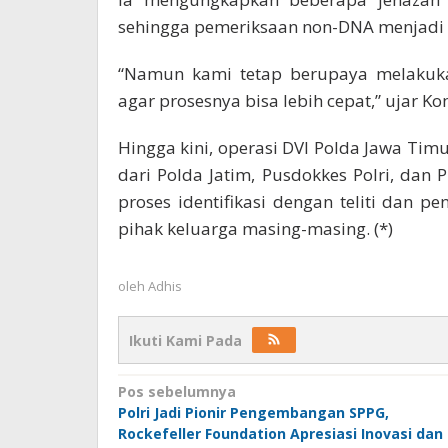
sehingga pemeriksaan non-DNA menjadi s
“Namun kami tetap berupaya melakuka
agar prosesnya bisa lebih cepat,” ujar K
Hingga kini, operasi DVI Polda Jawa Tim
dari Polda Jatim, Pusdokkes Polri, da
proses identifikasi dengan teliti dan 
pihak keluarga masing-masing. (*)
oleh
Adhis
Ikuti Kami Pada
Navigasi
Pos sebelumnya
Polri Jadi Pionir Pengembangan SPPG,
pos
Rockefeller Foundation Apresiasi Inovasi dan