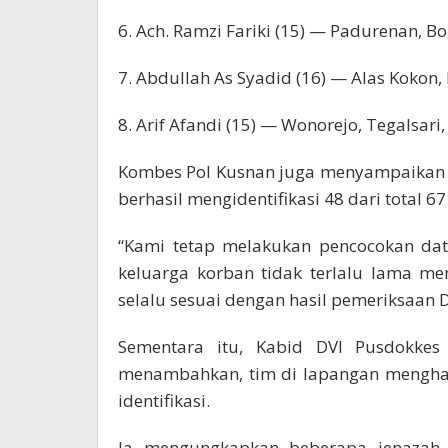
6. Ach. Ramzi Fariki (15) — Padurenan, B
7. Abdullah As Syadid (16) — Alas Kokon
8. Arif Afandi (15) — Wonorejo, Tegalsari
Kombes Pol Kusnan juga menyampaikan b
berhasil mengidentifikasi 48 dari total 6
“Kami tetap melakukan pencocokan da
keluarga korban tidak terlalu lama men
selalu sesuai dengan hasil pemeriksaan 
Sementara itu, Kabid DVI Pusdokke
menambahkan, tim di lapangan menghad
identifikasi.
Ia mengungkapkan beberapa jenazah 