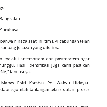
ogor
, Bangkalan
, Surabaya
ahwa hingga saat ini, tim DVI gabungan telah
7 kantong jenazah yang diterima.
ta melalui antemortem dan postmortem agar
unggu. Hasil identifikasi juga kami pastikan
DNA,” tandasnya.
s Mabes Polri Kombes Pol Wahyu Hidayati
api sejumlah tantangan teknis dalam proses
ditemukan dalam kondisi yang tidak utuh,