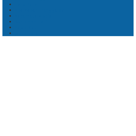
Hallo Polisi
Apa Kabar Trenggalek
Kacamata Media
Berteman Hati
Pojok Kidul
Jatim Terkini