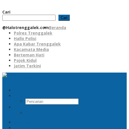
Cari
Cari
@Halotrenggalek.com
Beranda
Polres Trenggalek
Hallo Polisi
Apa Kabar Trenggalek
Kacamata Media
Berteman Hati
Pojok Kidul
Jatim Terkini
Pencarian
RSS
Beranda
Polres Trenggalek