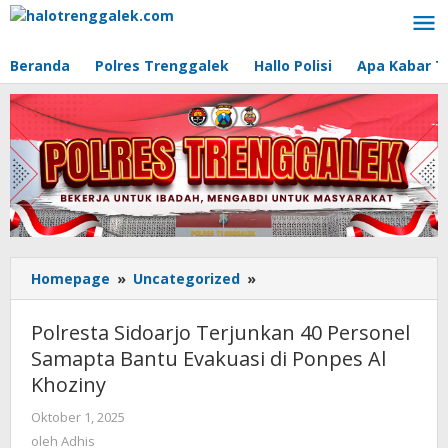
Lewati
ke
konten
Beranda
Polres Trenggalek
Hallo Polisi
Apa Kabar T
Homepage
»
Uncategorized
»
Polresta
Sidoarjo
Terjunkan
Polresta Sidoarjo Terjunkan 40 Personel
40
Samapta Bantu Evakuasi di Ponpes Al
Personel
Khoziny
Samapta
Bantu
Oktober 1, 2025
oleh
Evakuasi
Adhis
oleh
Adhis
di