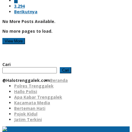
…
3,294
Berikutnya
No More Posts Available.
No more pages to load.
View More
Cari
Cari
@Halotrenggalek.com
Beranda
Polres Trenggalek
Hallo Polisi
Apa Kabar Trenggalek
Kacamata Media
Berteman Hati
Pojok Kidul
Jatim Terkini