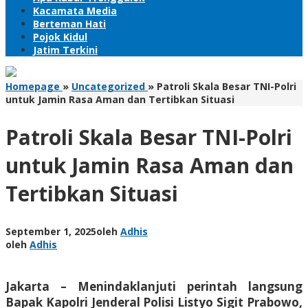
Kacamata Media
Berteman Hati
Pojok Kidul
Jatim Terkini
Homepage
»
Uncategorized
»
Patroli Skala Besar TNI-Polri
untuk Jamin Rasa Aman dan Tertibkan Situasi
Patroli Skala Besar TNI-Polri
untuk Jamin Rasa Aman dan
Tertibkan Situasi
September 1, 2025
oleh
Adhis
oleh
Adhis
Jakarta – Menindaklanjuti perintah langsung
Bapak Kapolri Jenderal Polisi Listyo Sigit Prabowo,