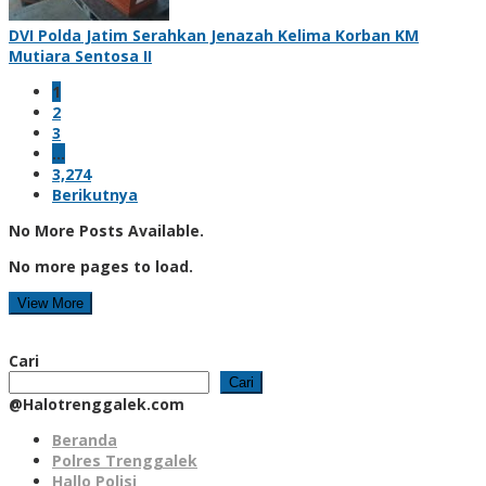
DVI Polda Jatim Serahkan Jenazah Kelima Korban KM
Mutiara Sentosa II
1
2
3
…
3,274
Berikutnya
No More Posts Available.
No more pages to load.
View More
Cari
Cari
@Halotrenggalek.com
Beranda
Polres Trenggalek
Hallo Polisi