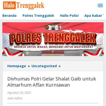
Lewati
ke
konten
Beranda
Polres Trenggalek
Hallo Polisi
Apa Kabar T
Homepage
»
Uncategorized
»
Divhumas
Polri
Gelar
Divhumas Polri Gelar Shalat Gaib untuk
Shalat
Almarhum Affan Kurniawan
Gaib
untuk
Agustus 29, 2025
oleh
Almarhum
Adhis
oleh
Adhis
Affan
Kurniawan