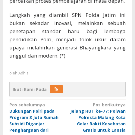
perbaikan proses pembelajaran di masa depan.
Langkah yang diambil SPN Polda Jatim ini
bukan sekadar inovasi, melainkan sebuah
penetapan standar baru bagi lembaga
pendidikan Polri, menjadi tolok ukur dalam
upaya melahirkan generasi Bhayangkara yang
unggul dan modern. (*)
oleh
Adhis
Ikuti Kami Pada
Navigasi
Pos sebelumnya
Pos berikutnya
Dukungan Polri pada
Jelang HUT ke-77: Polwan
pos
Program 3 Juta Rumah
Polresta Malang Kota
Subsidi Diganjar
Gelar Bakti Kesehatan
Penghargaan dari
Gratis untuk Lansia