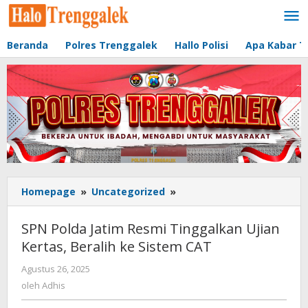
Lewati
ke
konten
Beranda
Polres Trenggalek
Hallo Polisi
Apa Kabar T
Homepage
»
Uncategorized
»
SPN
Polda
Jatim
SPN Polda Jatim Resmi Tinggalkan Ujian
Resmi
Kertas, Beralih ke Sistem CAT
Tinggalkan
Ujian
Agustus 26, 2025
oleh
Kertas,
Adhis
oleh
Adhis
Beralih
ke