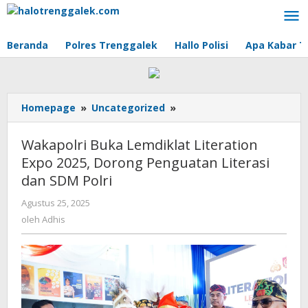
Lewati
ke
konten
Beranda
Polres Trenggalek
Hallo Polisi
Apa Kabar T
Homepage
»
Uncategorized
»
Wakapolri
Buka
Lemdiklat
Wakapolri Buka Lemdiklat Literation
Literation
Expo 2025, Dorong Penguatan Literasi
Expo
dan SDM Polri
2025,
Dorong
Agustus 25, 2025
oleh
Penguatan
Adhis
oleh
Adhis
Literasi
dan
SDM
Polri