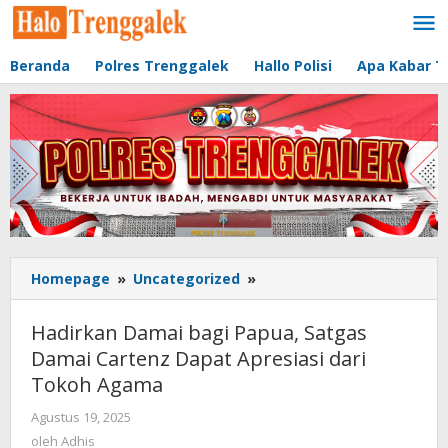
Lewati
ke
konten
Beranda
Polres Trenggalek
Hallo Polisi
Apa Kabar T
Homepage
»
Uncategorized
»
Hadirkan
Damai
bagi
Hadirkan Damai bagi Papua, Satgas
Papua,
Damai Cartenz Dapat Apresiasi dari
Satgas
Tokoh Agama
Damai
Cartenz
Agustus 19, 2025
oleh
Dapat
Adhis
oleh
Adhis
Apresiasi