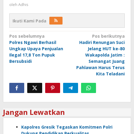
oleh
Adhis
Ikuti Kami Pada
Navigasi
Pos sebelumnya
Pos berikutnya
Polres Ngawi Berhasil
Hadiri Renungan Suci
pos
Ungkap Upaya Penjualan
Jelang HUT ke-80
Ilegal 17,8 Ton Pupuk
Wakapolda Jatim :
Bersubsidi
Semangat Juang
Pahlawan Harus Terus
Kita Teladani
Jangan Lewatkan
Kapolres Gresik Tegaskan Komitmen Polri
Dukung Pendidikan Berkualitas