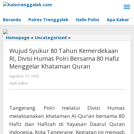
Lewati
ke
konten
Beranda
Polres Trenggalek
Hallo Polisi
Apa Kabar T
Homepage
»
Uncategorized
»
Wujud
Syukur
Wujud Syukur 80 Tahun Kemerdekaan
80
Tahun
RI, Divisi Humas Polri Bersama 80 Hafiz
Kemerdekaan
Menggelar Khataman Quran
RI,
Divisi
Agustus 17, 2025
oleh
Humas
Adhis
oleh
Adhis
Polri
Bersama
80
Hafiz
Tangerang. Polri melalui Divisi Humas
Menggelar
melaksanakan khataman Al-Qur’an bersama 80
Khataman
Hafiz dan Hafizah di Yayasan Daarul Quran
Quran
Indonesia, Kota Tangerang. Kegiatan ini menjadi