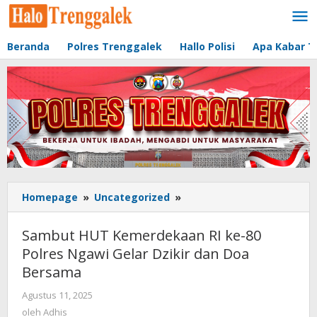
Lewati
ke
konten
Beranda
Polres Trenggalek
Hallo Polisi
Apa Kabar T
Homepage
»
Uncategorized
»
Sambut
HUT
Kemerdekaan
Sambut HUT Kemerdekaan RI ke-80
RI
Polres Ngawi Gelar Dzikir dan Doa
ke-
Bersama
80
Polres
Agustus 11, 2025
oleh
Ngawi
Adhis
oleh
Adhis
Gelar