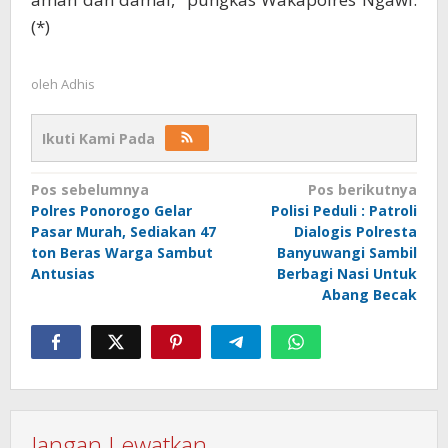
(*)
oleh
Adhis
Ikuti Kami Pada
Navigasi
Pos sebelumnya
Pos berikutnya
Polres Ponorogo Gelar
Polisi Peduli : Patroli
pos
Pasar Murah, Sediakan 47
Dialogis Polresta
ton Beras Warga Sambut
Banyuwangi Sambil
Antusias
Berbagi Nasi Untuk
Abang Becak
Jangan Lewatkan