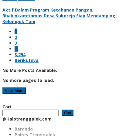
Aktif Dalam Program Ketahanan Pangan,
Bhabinkamtibmas Desa Sukorejo Siap Mendampingi
Kelompok Tani
1
2
3
…
3,294
Berikutnya
No More Posts Available.
No more pages to load.
View More
Cari
Cari
@Halotrenggalek.com
Beranda
Polres Trenggalek