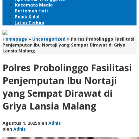
Kacamata Media
Berteman Hati
Pojok Kidul
Jatim Terkini
Homepage
»
Uncategorized
»
Polres Probolinggo Fasilitasi
Penjemputan Ibu Nortaji yang Sempat Dirawat di Griya
Lansia Malang
Polres Probolinggo Fasilitasi
Penjemputan Ibu Nortaji
yang Sempat Dirawat di
Griya Lansia Malang
Agustus 1, 2025
oleh
Adhis
oleh
Adhis