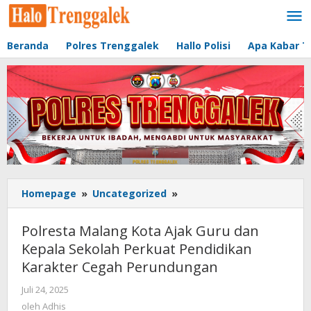
Lewati
ke
konten
Beranda
Polres Trenggalek
Hallo Polisi
Apa Kabar T
Homepage
»
Uncategorized
»
Polresta
Malang
Kota
Polresta Malang Kota Ajak Guru dan
Ajak
Kepala Sekolah Perkuat Pendidikan
Guru
Karakter Cegah Perundungan
dan
Kepala
Juli 24, 2025
oleh
Sekolah
Adhis
oleh
Adhis
Perkuat