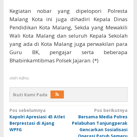
Kegiatan nobar yang dipelopori Polresta
Malang Kota ini juga dihadiri Kepala Dinas
Pendidikan Kota Malang, Sekda yang Mewakili
Wali Kota Malang dan seluruh Kepala Sekolah
yang ada di Kota Malang juga perwakilan para
Guru BK, pengajar serta beberapa
Bhabinkamtibmas Polsek Jajaran. (*)
oleh
Adhis
Ikuti Kami Pada
Navigasi
Pos sebelumnya
Pos berikutnya
Kapolri Apresiasi 45 Atlet
Bersama Media Polres
pos
Berprestasi di Ajang
Pelabuhan Tanjungperak
WPFG
Gencarkan Sosialisasi
Operasi Patuh Semeru