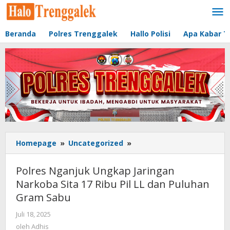
Lewati
ke
konten
Beranda
Polres Trenggalek
Hallo Polisi
Apa Kabar T
Homepage
»
Uncategorized
»
Polres
Nganjuk
Ungkap
Polres Nganjuk Ungkap Jaringan
Jaringan
Narkoba Sita 17 Ribu Pil LL dan Puluhan
Narkoba
Gram Sabu
Sita
17
Juli 18, 2025
oleh
Ribu
Adhis
oleh
Adhis
Pil