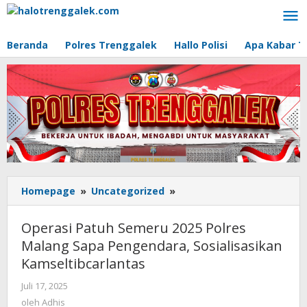
Lewati
ke
konten
Beranda
Polres Trenggalek
Hallo Polisi
Apa Kabar T
Homepage
»
Uncategorized
»
Operasi
Patuh
Semeru
Operasi Patuh Semeru 2025 Polres
2025
Malang Sapa Pengendara, Sosialisasikan
Polres
Kamseltibcarlantas
Malang
Sapa
Juli 17, 2025
oleh
Pengendara,
Adhis
oleh
Adhis
Sosialisasikan