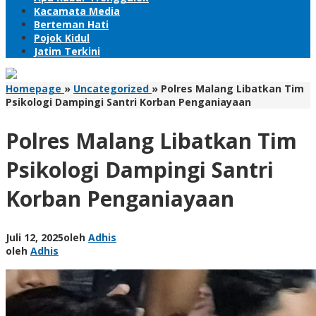
Kacamata Media
Berteman Hati
Pojok Kidul
Jatim Terkini
Homepage
»
Uncategorized
»
Polres Malang Libatkan Tim
Psikologi Dampingi Santri Korban Penganiayaan
Polres Malang Libatkan Tim
Psikologi Dampingi Santri
Korban Penganiayaan
Juli 12, 2025
oleh
Adhis
oleh
Adhis