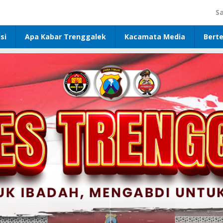
S
si
Apa Kabar Trenggalek
Kacamata Media
Bert