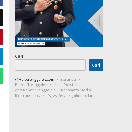
Cari
Cari
@Halotrenggalek.com
Beranda
Polres Trenggalek
Hallo Polisi
Apa Kabar Trenggalek
Kacamata Media
Berteman Hati
Pojok Kidul
Jatim Terkini