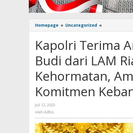
Homepage
»
Uncategorized
»
Kapolri
Terima
Anugerah
Kapolri Terima 
Adat
Ingatan
Budi dari LAM Ri
Budi
dari
LAM
Kehormatan, Am
Riau:
Simbol
Komitmen Keba
Kehormatan,
Amanah
Moral,
Juli 12, 2025
oleh
dan
Adhis
oleh
Adhis
Komitmen
Kebangsaan