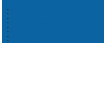
RSS
Beranda
Polres Trenggalek
Hallo Polisi
Apa Kabar Trenggalek
Kacamata Media
Berteman Hati
Pojok Kidul
Jatim Terkini