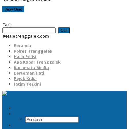
View More
Cari
Cari
@Halotrenggalek.com
Beranda
Polres Trenggalek
Hallo Polisi
Apa Kabar Trenggalek
Kacamata Media
Berteman Hati
Pojok Kidul
Jatim Terkini
Pencarian