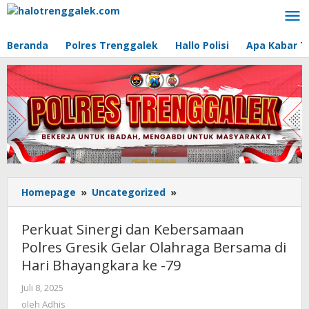
Lewati
ke
konten
Beranda
Polres Trenggalek
Hallo Polisi
Apa Kabar T
Homepage
»
Uncategorized
»
Perkuat
Sinergi
dan
Perkuat Sinergi dan Kebersamaan
Kebersamaan
Polres Gresik Gelar Olahraga Bersama di
Polres
Hari Bhayangkara ke -79
Gresik
Gelar
Juli 8, 2025
oleh
Olahraga
Adhis
oleh
Adhis
Bersama