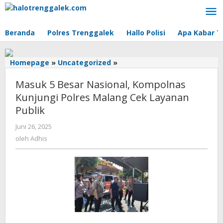
Lewati
ke
konten
Beranda
Polres Trenggalek
Hallo Polisi
Apa Kabar T
Homepage
»
Uncategorized
»
Masuk
5
Masuk 5 Besar Nasional, Kompolnas
Besar
Nasional,
Kunjungi Polres Malang Cek Layanan
Kompolnas
Publik
Kunjungi
Polres
Juni 26, 2025
oleh
Malang
Adhis
oleh
Adhis
Cek
Layanan
Publik