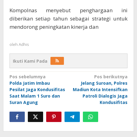
Kompolnas menyebut penghargaan ini
diberikan setiap tahun sebagai strategi untuk
mendorong peningkatan kinerja dan
oleh
Adhis
Ikuti Kami Pada
Navigasi
Pos sebelumnya
Pos berikutnya
Polda Jatim Imbau
Jelang Suroan, Polres
pos
Pesilat Jaga Kondusifitas
Madiun Kota Intensifkan
Saat Malam 1 Suro dan
Patroli Dialogis Jaga
Suran Agung
Kondusifitas