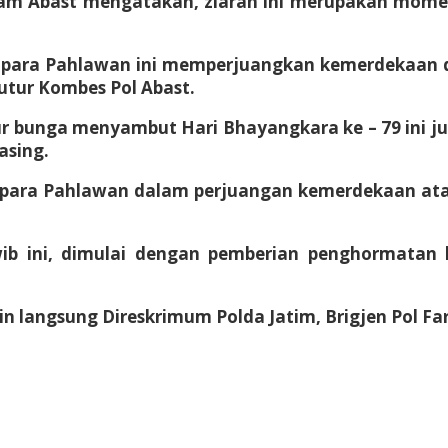
ham Abast mengatakan, ziarah ini merupakan mom
 para Pahlawan ini memperjuangkan kemerdekaan da
tutur Kombes Pol Abast.
 bunga menyambut Hari Bhayangkara ke – 79 ini ju
asing.
na para Pahlawan dalam perjuangan kemerdekaan at
wib ini, dimulai dengan pemberian penghormata
 langsung Direskrimum Polda Jatim, Brigjen Pol Far