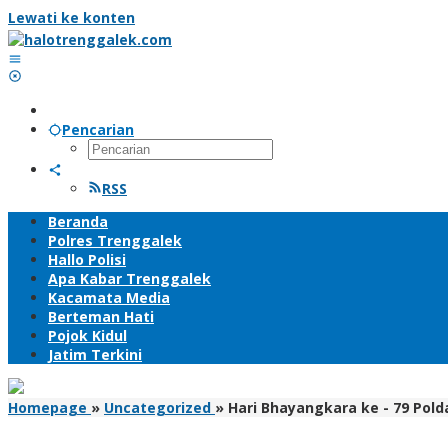
Lewati ke konten
Pencarian
RSS
Beranda
Polres Trenggalek
Hallo Polisi
Apa Kabar Trenggalek
Kacamata Media
Berteman Hati
Pojok Kidul
Jatim Terkini
Homepage
»
Uncategorized
»
Hari Bhayangkara ke - 79 Pol