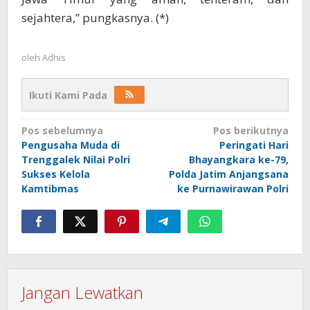
sejahtera,” pungkasnya. (*)
oleh
Adhis
Ikuti Kami Pada
Navigasi
Pos sebelumnya
Pos berikutnya
Pengusaha Muda di
Peringati Hari
pos
Trenggalek Nilai Polri
Bhayangkara ke-79,
Sukses Kelola
Polda Jatim Anjangsana
Kamtibmas
ke Purnawirawan Polri
Jangan Lewatkan