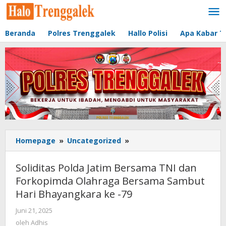
Lewati
ke
konten
Beranda
Polres Trenggalek
Hallo Polisi
Apa Kabar T
Homepage
»
Uncategorized
»
Soliditas
Polda
Jatim
Soliditas Polda Jatim Bersama TNI dan
Bersama
Forkopimda Olahraga Bersama Sambut
TNI
Hari Bhayangkara ke -79
dan
Forkopimda
Juni 21, 2025
oleh
Olahraga
Adhis
oleh
Adhis
Bersama