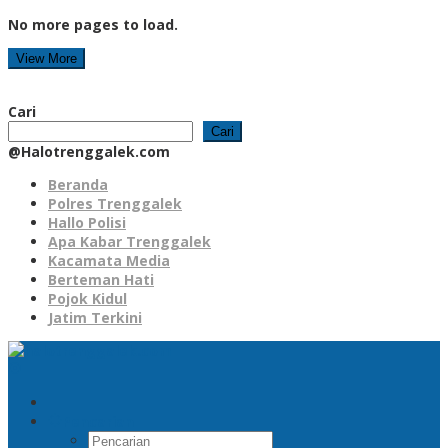
No more pages to load.
View More
Cari
Cari
@Halotrenggalek.com
Beranda
Polres Trenggalek
Hallo Polisi
Apa Kabar Trenggalek
Kacamata Media
Berteman Hati
Pojok Kidul
Jatim Terkini
Pencarian