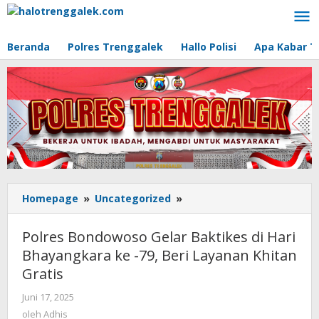
Lewati
ke
konten
Beranda
Polres Trenggalek
Hallo Polisi
Apa Kabar T
Homepage
»
Uncategorized
»
Polres
Bondowoso
Gelar
Polres Bondowoso Gelar Baktikes di Hari
Baktikes
Bhayangkara ke -79, Beri Layanan Khitan
di
Gratis
Hari
Bhayangkara
Juni 17, 2025
oleh
ke
Adhis
oleh
Adhis
-79,