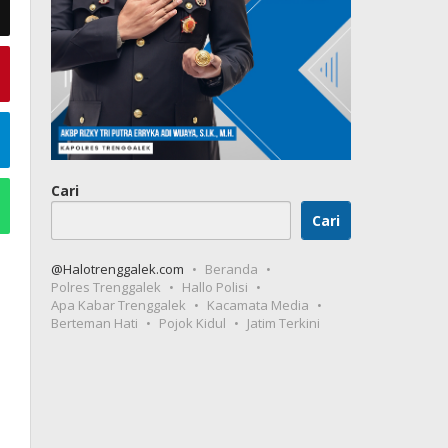
Cari
Cari
@Halotrenggalek.com
Beranda
Polres Trenggalek
Hallo Polisi
Apa Kabar Trenggalek
Kacamata Media
Berteman Hati
Pojok Kidul
Jatim Terkini