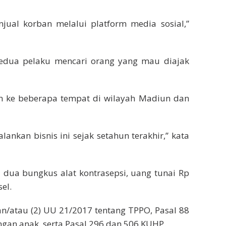
jual korban melalui platform media sosial,”
kedua pelaku mencari orang yang mau diajak
 ke beberapa tempat di wilayah Madiun dan
ankan bisnis ini sejak setahun terakhir,’’ kata
a dua bungkus alat kontrasepsi, uang tunai Rp
el.
dan/atau (2) UU 21/2017 tentang TPPO, Pasal 88
ngan anak, serta Pasal 296 dan 506 KUHP.