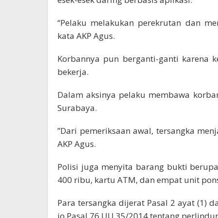
“Pelaku melakukan perekrutan dan men
kata AKP Agus.
Korbannya pun berganti-ganti karena 
bekerja.
Dalam aksinya pelaku membawa korban
Surabaya.
’’Dari pemeriksaan awal, tersangka menjal
AKP Agus.
Polisi juga menyita barang bukti berup
400 ribu, kartu ATM, dan empat unit pons
Para tersangka dijerat Pasal 2 ayat (1) 
jo Pasal 76 UU 35/2014 tentang perlindu