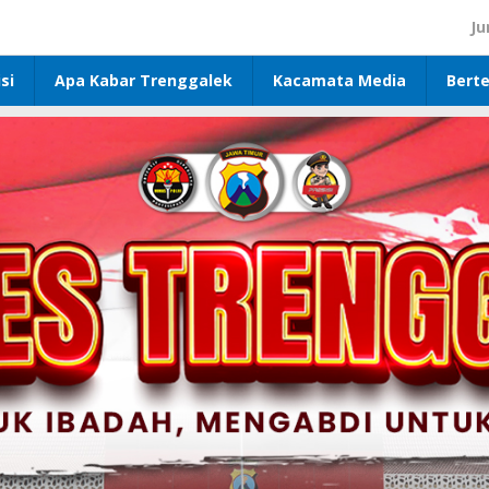
Ju
si
Apa Kabar Trenggalek
Kacamata Media
Bert