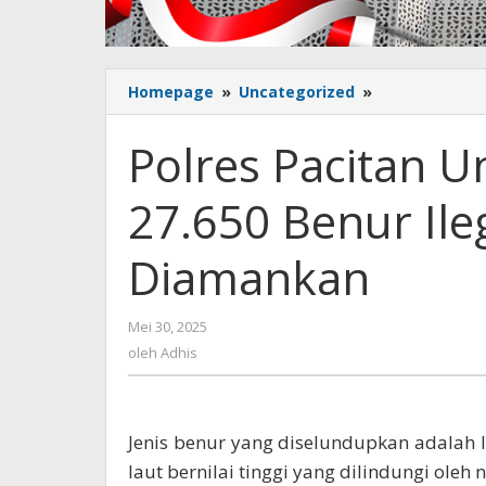
Homepage
»
Uncategorized
»
Polres
Pacitan
Ungkap
Polres Pacitan 
Penyelundup
27.650
27.650 Benur Ile
Benur
Ilegal,
2
Diamankan
Tersangka
Diamankan
Mei 30, 2025
oleh
Adhis
oleh
Adhis
Jenis benur yang diselundupkan adalah l
laut bernilai tinggi yang dilindungi oleh 