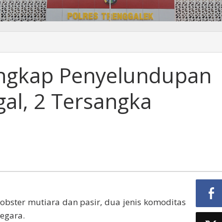
Ungkap Penyelundupan
an
gal, 2 Tersangka
obster mutiara dan pasir, dua jenis komoditas
negara.