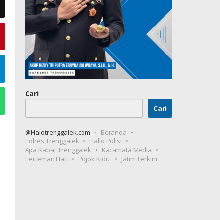
Cari
Cari
@Halotrenggalek.com
Beranda
Polres Trenggalek
Hallo Polisi
Apa Kabar Trenggalek
Kacamata Media
Berteman Hati
Pojok Kidul
Jatim Terkini