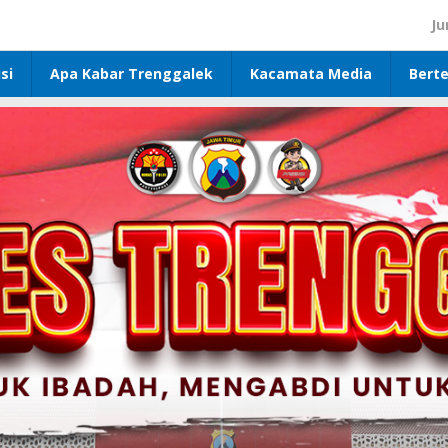
Ju
si
Apa Kabar Trenggalek
Kacamata Media
Bert