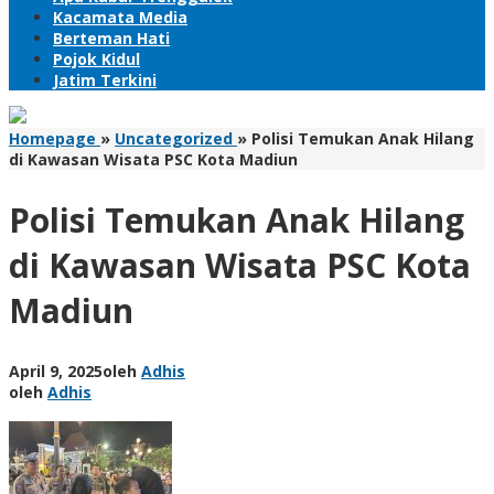
Kacamata Media
Berteman Hati
Pojok Kidul
Jatim Terkini
Homepage
»
Uncategorized
»
Polisi Temukan Anak Hilang
di Kawasan Wisata PSC Kota Madiun
Polisi Temukan Anak Hilang
di Kawasan Wisata PSC Kota
Madiun
April 9, 2025
oleh
Adhis
oleh
Adhis