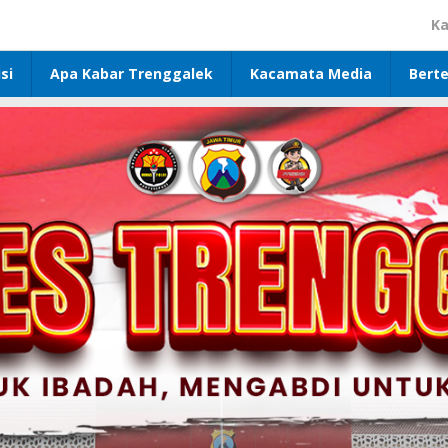
Ka
si
Apa Kabar Trenggalek
Kacamata Media
Bert