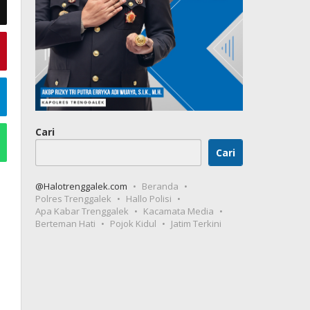
Cari
Cari
@Halotrenggalek.com
Beranda
Polres Trenggalek
Hallo Polisi
Apa Kabar Trenggalek
Kacamata Media
Berteman Hati
Pojok Kidul
Jatim Terkini