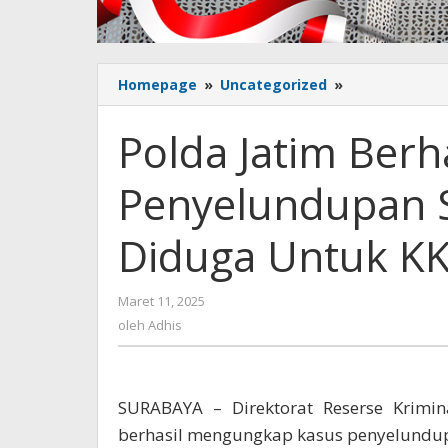
Homepage
»
Uncategorized
»
Polda
Jatim
Berhasil
Polda Jatim Berh
Gagalkan
Penyelundup
Penyelundupan S
Senjata
di
Bojonegoro
Diduga Untuk K
Diduga
Untuk
KKB
Maret 11, 2025
oleh
Papua
Adhis
oleh
Adhis
SURABAYA – Direktorat Reserse Krimi
berhasil mengungkap kasus penyelundupa