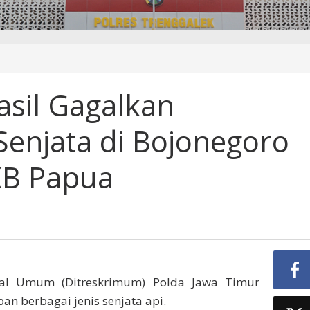
asil Gagalkan
an
enjata di Bojonegoro
KB Papua
nal Umum (Ditreskrimum) Polda Jawa Timur
n berbagai jenis senjata api.