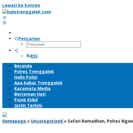
Lewati ke konten
Pencarian
RSS
Beranda
Polres Trenggalek
Hallo Polisi
Apa Kabar Trenggalek
Kacamata Media
Berteman Hati
Pojok Kidul
Jatim Terkini
Homepage
»
Uncategorized
»
Safari Ramadhan, Polres Ngaw