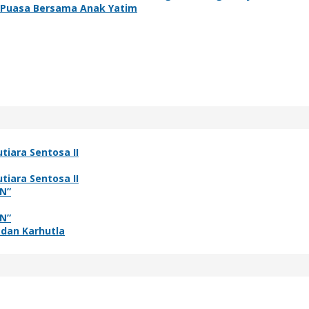
 Puasa Bersama Anak Yatim
tiara Sentosa II
tiara Sentosa II
N”
N”
 dan Karhutla