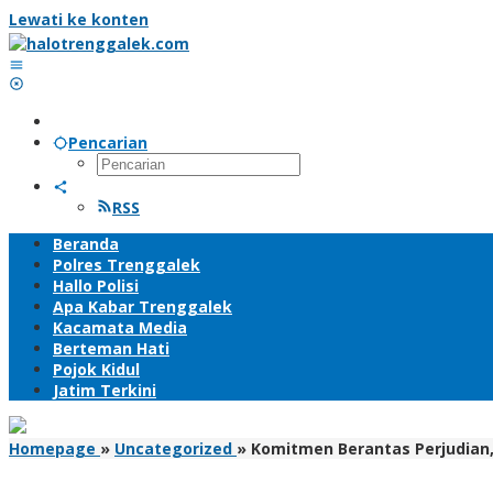
Lewati ke konten
Pencarian
RSS
Beranda
Polres Trenggalek
Hallo Polisi
Apa Kabar Trenggalek
Kacamata Media
Berteman Hati
Pojok Kidul
Jatim Terkini
Homepage
»
Uncategorized
»
Komitmen Berantas Perjudian