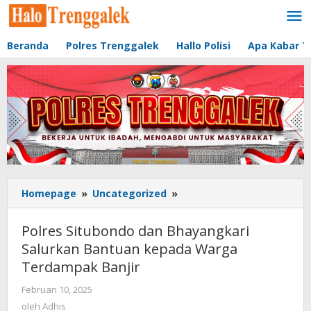
Lewati
ke
konten
Beranda
Polres Trenggalek
Hallo Polisi
Apa Kabar T
Homepage
»
Uncategorized
»
Polres
Situbondo
dan
Polres Situbondo dan Bhayangkari
Bhayangkari
Salurkan Bantuan kepada Warga
Salurkan
Terdampak Banjir
Bantuan
kepada
Februari 10, 2025
oleh
Warga
Adhis
oleh
Adhis
Terdampak