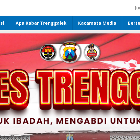
Ju
si
Apa Kabar Trenggalek
Kacamata Media
Bert