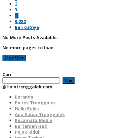
2
3
…
3,282
Berikutnya
No More Posts Available.
No more pages to load.
View More
Cari
Cari
@Halotrenggalek.com
Beranda
Polres Trenggalek
Hallo Polisi
Apa Kabar Trenggalek
Kacamata Media
Berteman Hati
Pojok Kidul
Jatim Terkini