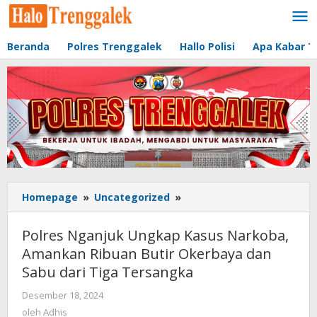
Lewati
ke
konten
Beranda
Polres Trenggalek
Hallo Polisi
Apa Kabar T
Homepage
»
Uncategorized
»
Polres
Nganjuk
Ungkap
Polres Nganjuk Ungkap Kasus Narkoba,
Kasus
Amankan Ribuan Butir Okerbaya dan
Narkoba,
Sabu dari Tiga Tersangka
Amankan
Ribuan
Desember 18, 2024
oleh
Butir
Adhis
oleh
Adhis
Okerbaya