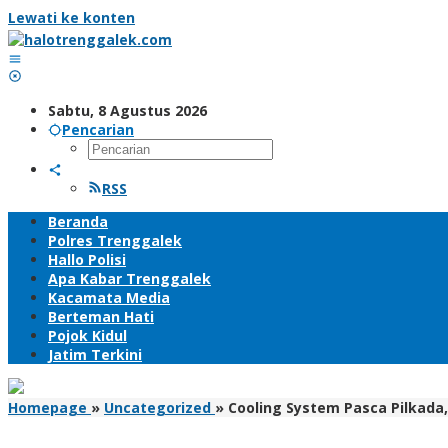
Lewati ke konten
Sabtu, 8 Agustus 2026
Pencarian
RSS
Beranda
Polres Trenggalek
Hallo Polisi
Apa Kabar Trenggalek
Kacamata Media
Berteman Hati
Pojok Kidul
Jatim Terkini
Homepage
»
Uncategorized
»
Cooling System Pasca Pilkada