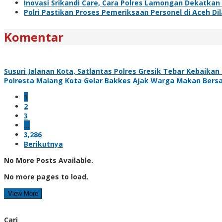
Inovasi Srikandi Care, Cara Polres Lamongan Dekatkan
Polri Pastikan Proses Pemeriksaan Personel di Aceh D
Komentar
Susuri Jalanan Kota, Satlantas Polres Gresik Tebar Kebaika
Polresta Malang Kota Gelar Bakkes Ajak Warga Makan Bers
1
2
3
…
3,286
Berikutnya
No More Posts Available.
No more pages to load.
View More
Cari