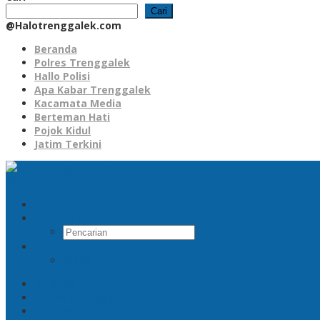
Cari
@Halotrenggalek.com
Beranda
Polres Trenggalek
Hallo Polisi
Apa Kabar Trenggalek
Kacamata Media
Berteman Hati
Pojok Kidul
Jatim Terkini
Pencarian
RSS
Beranda
Polres Trenggalek
Hallo Polisi