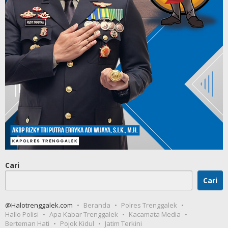
Cari
Cari
@Halotrenggalek.com
Beranda
Polres Trenggalek
Hallo Polisi
Apa Kabar Trenggalek
Kacamata Media
Berteman Hati
Pojok Kidul
Jatim Terkini