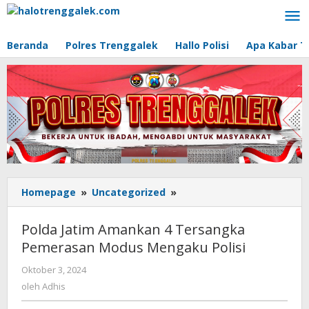
Lewati
ke
konten
Beranda
Polres Trenggalek
Hallo Polisi
Apa Kabar T
Homepage
»
Uncategorized
»
Polda
Jatim
Amankan
Polda Jatim Amankan 4 Tersangka
4
Pemerasan Modus Mengaku Polisi
Tersangka
Pemerasan
Oktober 3, 2024
oleh
Modus
Adhis
oleh
Adhis
Mengaku
Polisi