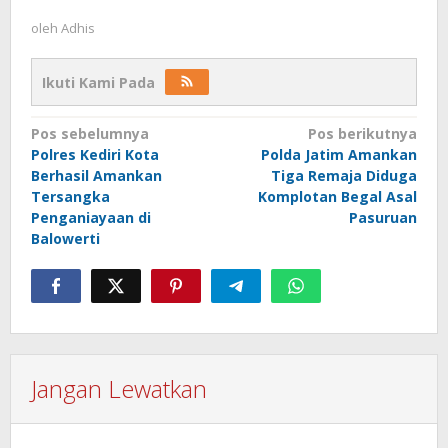
oleh
Adhis
Ikuti Kami Pada
Navigasi
Pos sebelumnya
Pos berikutnya
Polres Kediri Kota
Polda Jatim Amankan
pos
Berhasil Amankan
Tiga Remaja Diduga
Tersangka
Komplotan Begal Asal
Penganiayaan di
Pasuruan
Balowerti
Jangan Lewatkan